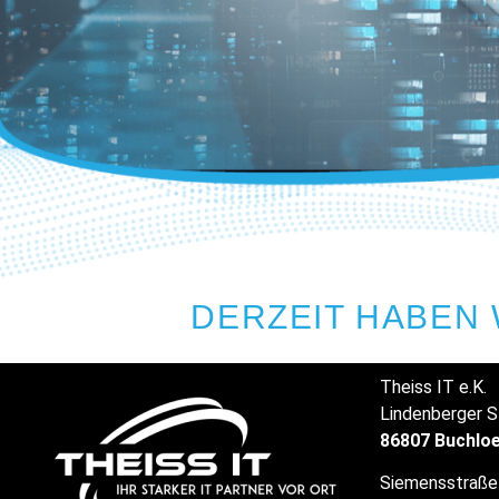
DERZEIT HABEN 
Theiss IT e.K.
Lindenberger S
86807 Buchlo
Siemensstraße