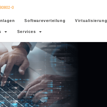
80802-0
anlagen
Softwareverteilung
Virtualisierun
s
Services